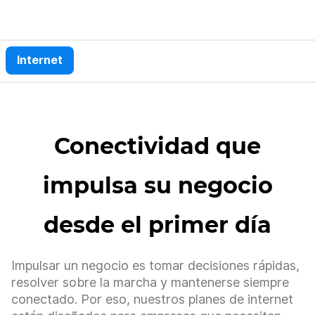
Hospitality IPTV
Aplicativos
Secure SD-WAN
Microsoft 365
Telefonía Fija Corporativa
Working Day Suite
IoT
IPTV Empresarial
SASE
Infraestructura Gestionada
Conectividad M2M
Centro de ayuda
SMDM
Managed Router
SD-WAN
Mi Liberty
Internet
Contacto
Smart M2M
SOCaaS
Equipamiento
Canales de atención
Connected Cabinets
Centro de Ayuda
Computer Vision
Smart Energy
Conectividad que
Air Purifier
impulsa su negocio
desde el primer día
Impulsar un negocio es tomar decisiones rápidas,
resolver sobre la marcha y mantenerse siempre
conectado. Por eso, nuestros planes de internet