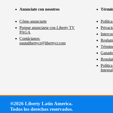
Anunciate con nosotros
Términ
Cómo anunciarte
Polític
Porque anunciarse con Liberty TV
Privaci
PAGA
Interco
Contáctanos:
Reglam
pautalibertycr@libertycr.com
Término
Ganador
Regulat
Polític
Integral
®2026 Liberty Latin America.
Todos los derechos reservados.