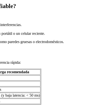
iable?
interferencias.
rtátil o un celular reciente.
 como paredes gruesas o electrodomésticos.
rencia rápida:
rga recomendada
s
(y baja latencia: < 50 ms)
s