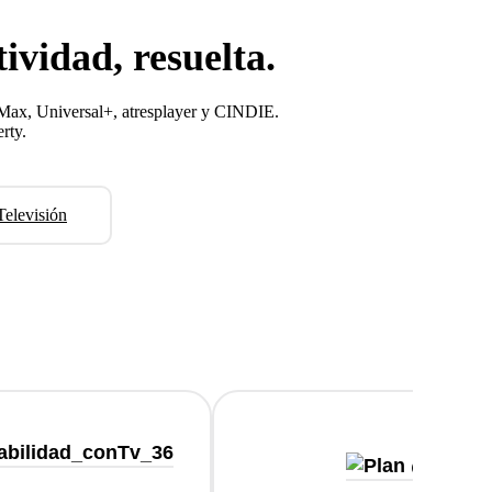
ividad, resuelta.
O Max, Universal+, atresplayer y CINDIE.
rty.
Televisión