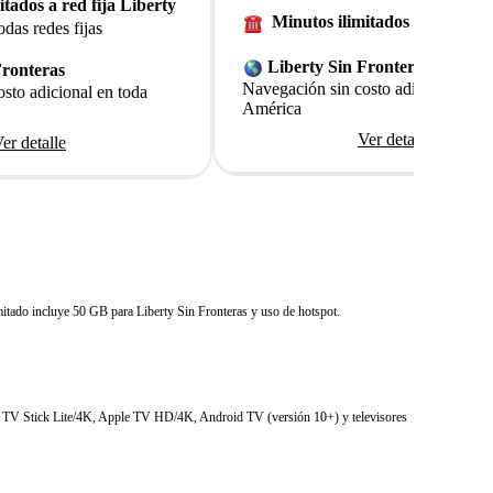
itados a red fija Liberty
Minutos ilimitados a todas red
das redes fijas
Liberty Sin Fronteras
Fronteras
Navegación sin costo adicional en t
sto adicional en toda
América
Ver detalle
er detalle
mitado incluye 50 GB para Liberty Sin Fronteras y uso de hotspot.
ire TV Stick Lite/4K, Apple TV HD/4K, Android TV (versión 10+) y televisores