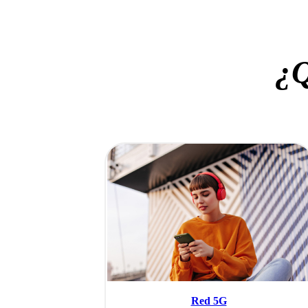
¿Q
Red 5G