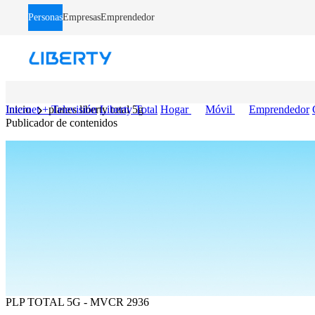
LB - Barra de Navegacion
Personas
Empresas
Emprendedor
Internet + Televisión
Inicio
planes liberty total 5g
Liberty Total
Hogar
Móvil
Emprendedor
Publicador de contenidos
PLP TOTAL 5G - MVCR 2936