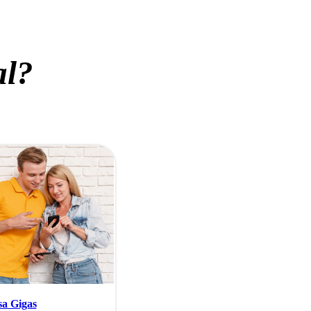
al?
sa Gigas