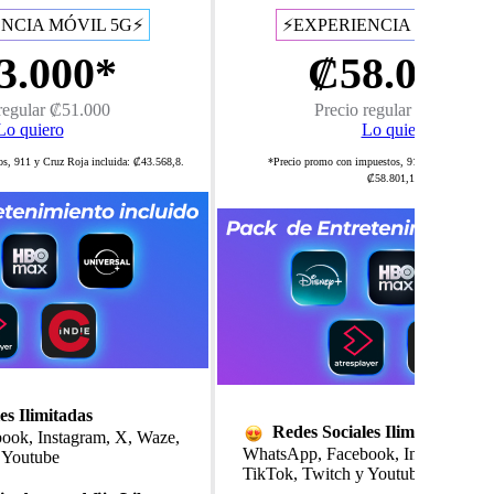
NCIA MÓVIL 5G⚡
⚡EXPERIENCIA MÓVIL 5
3.000*
₡58.000*
regular ₡51.000
Precio regular ₡67.000
Lo quiero
Lo quiero
s, 911 y Cruz Roja incluida: ₡43.568,8.
*Precio promo con impuestos, 911 y Cruz Roja in
₡58.801,18.
es Ilimitadas
​Redes Sociales Ilimitadas
ook, Instagram, X, Waze,
WhatsApp, Facebook, Instagram, X
 Youtube
TikTok, Twitch y Youtube