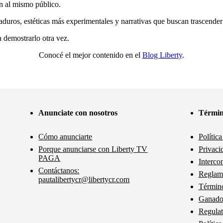
an al mismo público.
duros, estéticas más experimentales y narrativas que buscan trascender e
 demostrarlo otra vez.
Conocé el mejor contenido en el
Blog Liberty
.
Anunciate con nosotros
Términ
Cómo anunciarte
Polític
Porque anunciarse con Liberty TV
Privaci
PAGA
Interco
Contáctanos:
Reglam
pautalibertycr@libertycr.com
Término
Ganador
Regulat