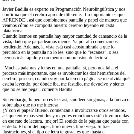
Javier Badilla es experto en Programación Neurolingüística y nos
confirma que el cerebro aprende diferente. ¡Lo importante es que
APRENDE!, así que combinemos pantalla y papel de manera que
veamos cómo se comporta nuestro cerebro leyendo en cada
plataforma.
Cuando leemos en pantalla hay mayor cantidad de cansancio de la
vista, dado que parpadeamos menos. Ya por ahí comenzamos
perdiendo. Además, la vista está casi acostumbrada a que lo
percibido en la pantalla no lo lee, sino que lo “escanea”, o sea,
leemos más rápido y con menor comprensión de lectura.
“Muchas palabras y letras en una pantalla, sí, pero nos falta el
proceso más importante, que es involucrar los dos hemisferios del
cerebro, por eso, cuando voy por la tercera página se me olvida qué
estaba leyendo, por dónde iba, me fastidio, me devuelvo y siento
que no se me pega”, comenta Badilla.
Sin embargo, lo peor no es leer así, sino leer sin ganas, a la fuerza o
sobre algo que no me interesa.
¿Y con el papel? Bueno, comienzan a involucrarse otros sentidos,
así que entre más sentidos y mayores emociones estén involucradas
en ese rato de lectura, ¡mejor! El sonido de la página que pasás con
el dedo. El olor del papel, libro nuevo, libro viejo. Si trae
ilustraciones, si el tipo de letra te gusta, es que ¡hasta el