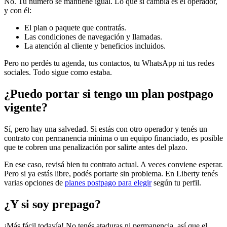
No. Tu número se mantiene igual. Lo que sí cambia es el operador,
y con él:
El plan o paquete que contratás.
Las condiciones de navegación y llamadas.
La atención al cliente y beneficios incluidos.
Pero no perdés tu agenda, tus contactos, tu WhatsApp ni tus redes
sociales. Todo sigue como estaba.
¿Puedo portar si tengo un plan postpago
vigente?
Sí, pero hay una salvedad. Si estás con otro operador y tenés un
contrato con permanencia mínima o un equipo financiado, es posible
que te cobren una penalización por salirte antes del plazo.
En ese caso, revisá bien tu contrato actual. A veces conviene esperar.
Pero si ya estás libre, podés portarte sin problema. En Liberty tenés
varias opciones de
planes postpago para elegir
según tu perfil.
¿Y si soy prepago?
¡Más fácil todavía! No tenés ataduras ni permanencia, así que el