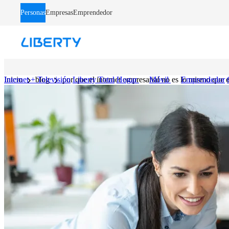
LB - Barra de Navegacion
Personas
Empresas
Emprendedor
Internet + Televisión
Inicio
blog
por que el internet empresarial no es lo mismo que e
Liberty Total
Hogar
Móvil
Emprendedor