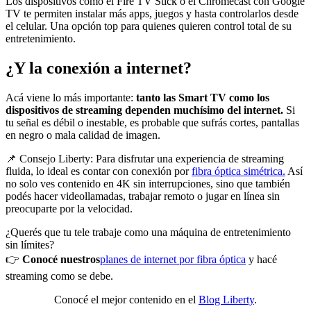
Los dispositivos como el Fire TV Stick o el Chromecast con Google
TV te permiten instalar más apps, juegos y hasta controlarlos desde
el celular. Una opción top para quienes quieren control total de su
entretenimiento.
¿Y la conexión a internet?
Acá viene lo más importante:
tanto las Smart TV como los
dispositivos de streaming dependen muchísimo del internet.
Si
tu señal es débil o inestable, es probable que sufrás cortes, pantallas
en negro o mala calidad de imagen.
📌 Consejo Liberty: Para disfrutar una experiencia de streaming
fluida, lo ideal es contar con conexión por
fibra óptica simétrica.
Así
no solo ves contenido en 4K sin interrupciones, sino que también
podés hacer videollamadas, trabajar remoto o jugar en línea sin
preocuparte por la velocidad.
¿Querés que tu tele trabaje como una máquina de entretenimiento
sin límites?
👉
Conocé nuestros
planes de internet por fibra óptica
y hacé
streaming como se debe.
Conocé el mejor contenido en el
Blog Liberty
.