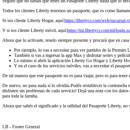
Seguro que no sabías que tenés un Pasaporte Liberty hasta que lo neces
Todos los clientes Liberty tenemos un pasaporte, que es como llamamos
Si sos cliente Liberty Hogar, aquí:
https://libertycr.com/web/sucursal-vi
Y si sos cliente Liberty móvil, aquí:
https://mi.libertycr.com/ml/login.zu
Ahora que lo activaste, tenelo siempre presente y procurá que en casa 
Por ejemplo, lo vas a necesitar para ver partidos de la Premier
También si vas a ingresar la app Max y disfrutar series y películ
Lo mismo si abrís la aplicación Liberty Go Hogar y Liberty H
Y en el caso de los servicios móviles, vas a necesitar el pasapo
De tal manera que este pasaporte no es para viajar, pero es para tener
De nuevo, no pasa nada si lo olvidás.
Podés restablecer la contraseña 
disfruten sin problemas de cada servicio! Dejá una nota con los datos d
para toda la familia.
Ahora que sabés el significado y la utilidad del Pasaporte Liberty, no s
LB - Footer General