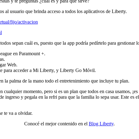
itás y te preguntás ¿cuál es y para qué sirve?
 al usuario que brinda acceso a todos los aplicativos de Liberty.
rtual/fijo/activacion
l
todos sepan cuál es, puesto que la app podría pedírtelo para gestionar l
 League en Paramount +.
as.
ogar Web.
rte para acceder a Mi Liberty, y Liberty Go Móvil.
 en la palma de la mano todo el entretenimiento que incluye tu plan.
en cualquier momento, pero si es un plan que todos en casa usamos, ¡es
e ingreso y pegala en la refri para que la familia lo sepa usar. Este es 
e te va a olvidar.
Conocé el mejor contenido en el
Blog Liberty
.