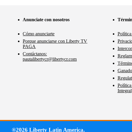
Anunciate con nosotros
Términ
Cómo anunciarte
Polític
Porque anunciarse con Liberty TV
Privaci
PAGA
Interco
Contáctanos:
Reglam
pautalibertycr@libertycr.com
Término
Ganador
Regulat
Polític
Integral
®2026 Liberty Latin America.