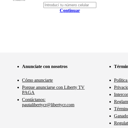
Continuar
Anunciate con nosotros
Términ
Cómo anunciarte
Polític
Porque anunciarse con Liberty TV
Privaci
PAGA
Interco
Contáctanos:
Reglam
pautalibertycr@libertycr.com
Término
Ganador
Regulat