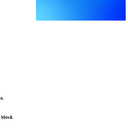
a.
 Móvil.