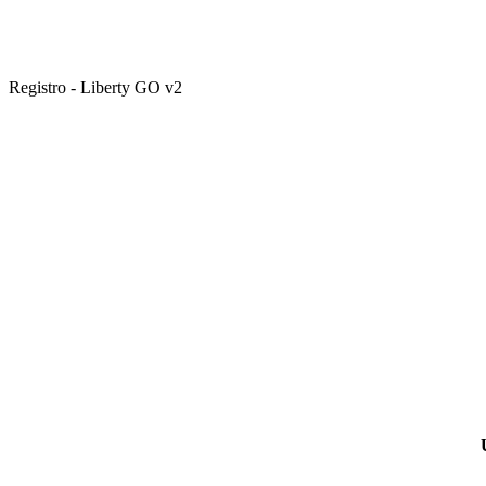
Registro - Liberty GO v2
Liberty Go Móvil
Te da acceso al fútbol nacional desde cualquier lugar