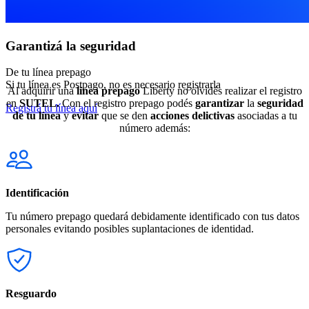
Garantizá la seguridad
De tu línea prepago
Si tu línea es Postpago, no es necesario registrarla
Al adquirir una
línea prepago
Liberty no olvidés realizar el registro
en
SUTEL.
Con el registro prepago podés
garantizar
la
seguridad
Registrá tu línea aquí
de tu línea
y
evitar
que se den
acciones delictivas
asociadas a tu
número además:
Identificación
Tu número prepago quedará debidamente identificado con tus datos
personales evitando posibles suplantaciones de identidad.
Resguardo