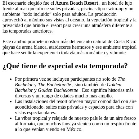
El escenario elegido fue el
Azura Beach Resort
, un hotel de lujo
frente al mar que ofrece suites privadas, piscinas tipo swim-up y un
ambiente “todo incluido” solo para adultos. La producción
aprovechó al máximo sus vistas al océano, la vegetación tropical y la
privacidad que brinda el resort para crear una atmósfera diferente a
las temporadas anteriores.
Este cambio promete mostrar más del encanto natural de Costa Rica:
playas de arena blanca, atardeceres hermosos y ese ambiente tropical
que hace sentir la experiencia todavía más romántica y vibrante.
¿Qué tiene de especial esta temporada?
Por primera vez se incluyen participantes no solo de
The
Bachelor
y
The Bachelorette
, sino también de
Golden
Bachelor
y
Golden Bachelorette
. Eso significa historias más
diversas y un rango de edades mucho más amplio.
Las instalaciones del resort ofrecen mayor comodidad con aire
acondicionado, suites más privadas y espacios para citas con
vistas espectaculares.
La vibra tropical y relajada de nuestro país le da un aire fresco
al formato, que muchos fans ya sienten como un respiro frente
a lo que venían viendo en México.