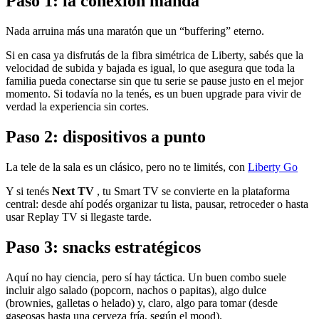
Paso 1: la conexión manda
Nada arruina más una maratón que un “buffering” eterno.
Si en casa ya disfrutás de la fibra simétrica de Liberty, sabés que la
velocidad de subida y bajada es igual, lo que asegura que toda la
familia pueda conectarse sin que tu serie se pause justo en el mejor
momento. Si todavía no la tenés, es un buen upgrade para vivir de
verdad la experiencia sin cortes.
Paso 2: dispositivos a punto
La tele de la sala es un clásico, pero no te limités, con
Liberty Go
Y si tenés
Next TV
, tu Smart TV se convierte en la plataforma
central: desde ahí podés organizar tu lista, pausar, retroceder o hasta
usar Replay TV si llegaste tarde.
Paso 3: snacks estratégicos
Aquí no hay ciencia, pero sí hay táctica. Un buen combo suele
incluir algo salado (popcorn, nachos o papitas), algo dulce
(brownies, galletas o helado) y, claro, algo para tomar (desde
gaseosas hasta una cerveza fría, según el mood).