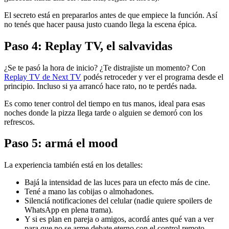
El secreto está en prepararlos antes de que empiece la función. Así
no tenés que hacer pausa justo cuando llega la escena épica.
Paso 4: Replay TV, el salvavidas
¿Se te pasó la hora de inicio? ¿Te distrajiste un momento? Con
Replay TV de Next TV
podés retroceder y ver el programa desde el
principio. Incluso si ya arrancó hace rato, no te perdés nada.
Es como tener control del tiempo en tus manos, ideal para esas
noches donde la pizza llega tarde o alguien se demoró con los
refrescos.
Paso 5: armá el mood
La experiencia también está en los detalles:
Bajá la intensidad de las luces para un efecto más de cine.
Tené a mano las cobijas o almohadones.
Silenciá notificaciones del celular (nadie quiere spoilers de
WhatsApp en plena trama).
Y si es plan en pareja o amigos, acordá antes qué van a ver
para que no se arme debate eterno con el control remoto.