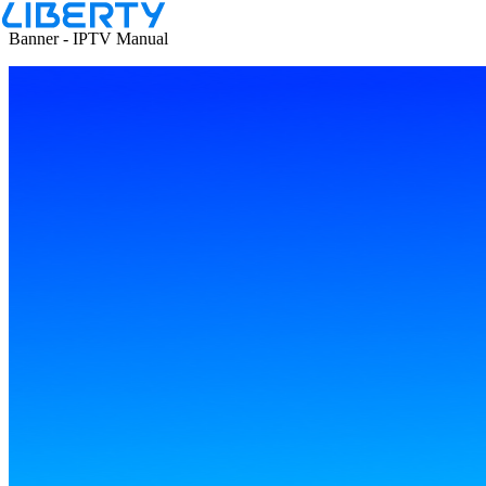
Inicio
hogar
television
iptv
manual
Banner - IPTV Manual