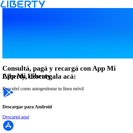
Inicio
mi liberty
app
Consultá, pagá y recargá con App Mi
App Mi Liberty
Liberty, descargala acá:
Descubrí como autogestionar tu línea móvil
Descargar para Android
Descargá aquí